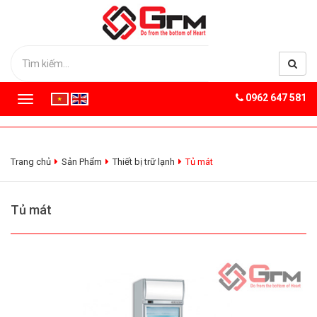
0962 647 581
T
o
g
g
l
Trang chủ
Sản Phẩm
Thiết bị trữ lạnh
Tủ mát
e
n
a
Tủ mát
v
i
g
a
t
i
o
n