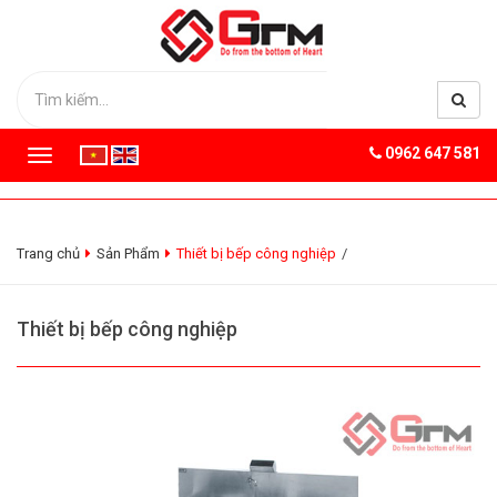
0962 647 581
T
o
g
g
l
Trang chủ
Sản Phẩm
Thiết bị bếp công nghiệp
/
e
n
a
Thiết bị bếp công nghiệp
v
i
g
a
t
i
o
n