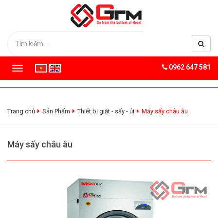
0962 647 581
T
o
g
g
l
Trang chủ
Sản Phẩm
Thiết bị giặt - sấy - ủi
Máy sấy châu âu
e
n
a
Máy sấy châu âu
v
i
g
a
t
i
o
n