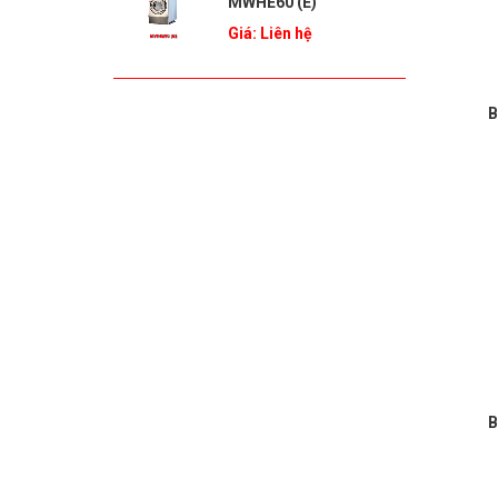
MWHE60 (E)
Giá: Liên hệ
B
B