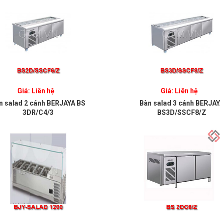
Giá: Liên hệ
Giá: Liên hệ
n salad 2 cánh BERJAYA BS
Bàn salad 3 cánh BERJA
3DR/C4/3
BS3D/SSCF8/Z