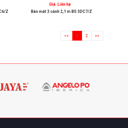
Giá: Liên hệ
DC6/Z
Bàn mát 3 cánh 2,1 m BS 3DC7/Z
<<
1
2
>>