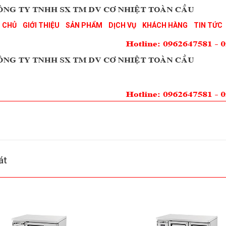
 CHỦ
GIỚI THIỆU
SẢN PHẨM
DỊCH VỤ
KHÁCH HÀNG
TIN TỨC
át