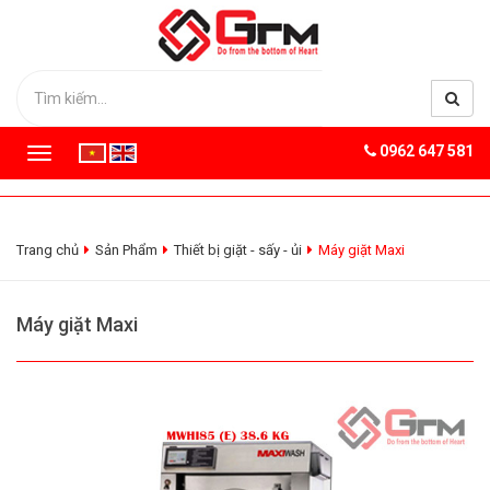
0962 647 581
T
o
g
g
l
Trang chủ
Sản Phẩm
Thiết bị giặt - sấy - ủi
Máy giặt Maxi
e
n
a
Máy giặt Maxi
v
i
g
a
t
i
o
n