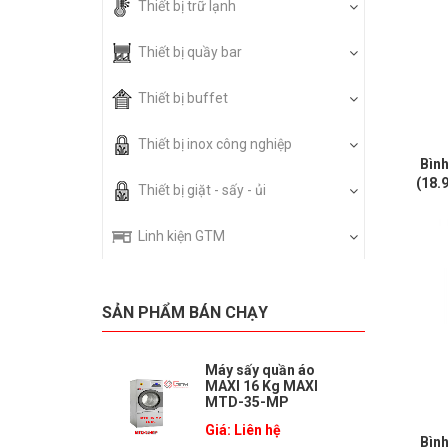
Thiết bị trữ lạnh
Thiết bị quầy bar
Thiết bị buffet
Thiết bị inox công nghiệp
Bìn
(18.
Thiết bị giặt - sấy - ủi
Linh kiện GTM
SẢN PHẨM BÁN CHẠY
Máy sấy quần áo
MAXI 16 Kg MAXI
MTD-35-MP
Giá: Liên hệ
Bìn