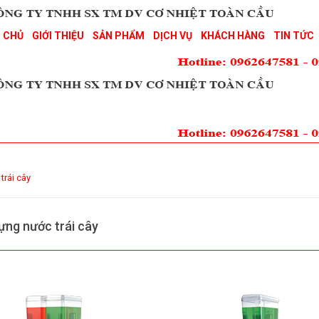
 CHỦ
GIỚI THIỆU
SẢN PHẨM
DỊCH VỤ
KHÁCH HÀNG
TIN TỨC
trái cây
ựng nước trái cây