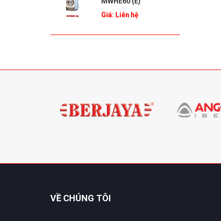
MWHE60 (E)
Giá: Liên hệ
VỀ CHÚNG TÔI