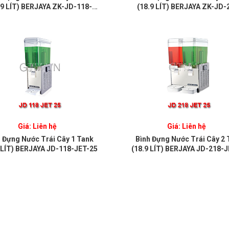
.9 LÍT) BERJAYA ZK-JD-118-
(18.9 LÍT) BERJAYA ZK-JD-
MIX-25
MIX-25
Giá: Liên hệ
Giá: Liên hệ
h Đựng Nước Trái Cây 1 Tank
Bình Đựng Nước Trái Cây 2 
 LÍT) BERJAYA JD-118-JET-25
(18.9 LÍT) BERJAYA JD-218-