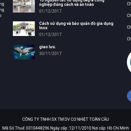
13 nguyên tắc sử dụng bếp á công
ung
Ch
nghiệp đúng cách và an toàn
ông
01/12/2017
p
Ch
Cách sử dụng và bảo quản đồ gia dụng
Ch
Inox
01/12/2017
Ch
giao lưu.
30/11/2017
CÔNG TY TNHH SX TM DV CƠ NHIỆT TOÀN CẦU
Mã Số Thuế: 0310448296 Ngày cấp: 12/11/2010 Nơi cấp: Hồ Chí Minh