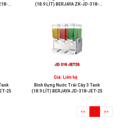
218-
(18.9 LÍT) BERJAYA ZK-JD-318-
MIX-25
Giá: Liên hệ
Tank
Bình Đựng Nước Trái Cây 3 Tank
JET-25
(18.9 LÍT) BERJAYA JD-318-JET-25
<<
1
>>