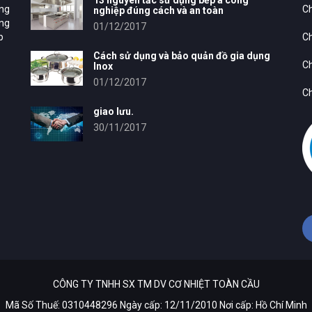
13 nguyên tắc sử dụng bếp á công
ung
Ch
nghiệp đúng cách và an toàn
ông
01/12/2017
p
Ch
Cách sử dụng và bảo quản đồ gia dụng
Ch
Inox
01/12/2017
Ch
giao lưu.
30/11/2017
CÔNG TY TNHH SX TM DV CƠ NHIỆT TOÀN CẦU
Mã Số Thuế: 0310448296 Ngày cấp: 12/11/2010 Nơi cấp: Hồ Chí Minh