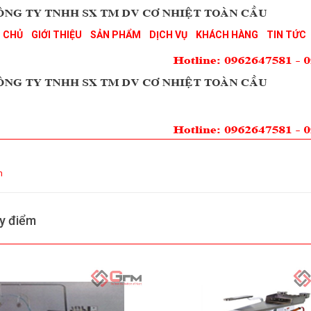
 CHỦ
GIỚI THIỆU
SẢN PHẨM
DỊCH VỤ
KHÁCH HÀNG
TIN TỨC
m
y điểm