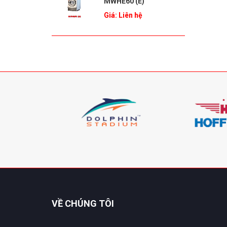
MWHE60 (E)
Giá: Liên hệ
VỀ CHÚNG TÔI