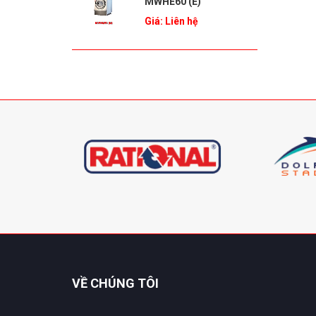
MWHE60 (E)
Giá: Liên hệ
VỀ CHÚNG TÔI