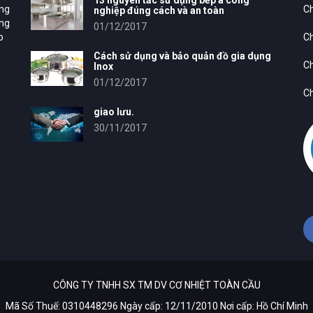
13 nguyên tắc sử dụng bếp á công
ung
Ch
nghiệp đúng cách và an toàn
ông
01/12/2017
p
Ch
Cách sử dụng và bảo quản đồ gia dụng
Ch
Inox
01/12/2017
Ch
giao lưu.
30/11/2017
CÔNG TY TNHH SX TM DV CƠ NHIỆT TOÀN CẦU
Mã Số Thuế: 0310448296 Ngày cấp: 12/11/2010 Nơi cấp: Hồ Chí Minh