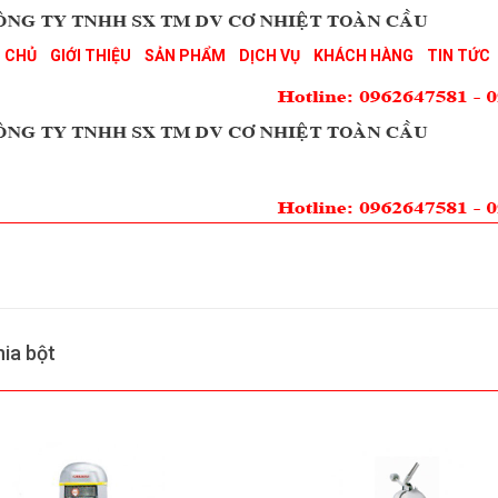
 CHỦ
GIỚI THIỆU
SẢN PHẨM
DỊCH VỤ
KHÁCH HÀNG
TIN TỨC
ia bột