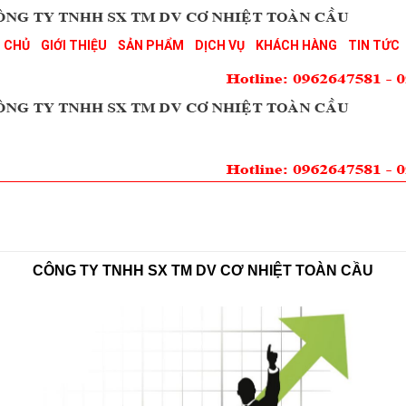
 CHỦ
GIỚI THIỆU
SẢN PHẨM
DỊCH VỤ
KHÁCH HÀNG
TIN TỨC
CÔNG TY TNHH SX TM DV CƠ NHIỆT TOÀN CẦU