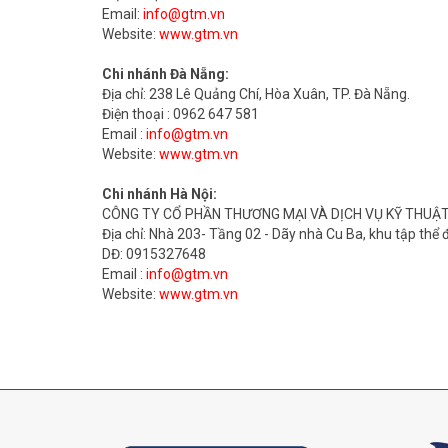
Email:
info@gtm.vn
Website:
www.gtm.vn
Chi nhánh Đà Nẵng:
Địa chỉ: 238 Lê Quảng Chí, Hòa Xuân, TP. Đà Nẵng.
Điện thoại : 0962 647 581
Email :
info@gtm.vn
Website:
www.gtm.vn
Chi nhánh Hà Nội:
CÔNG TY CỔ PHẦN THƯƠNG MẠI VÀ DỊCH VỤ KỸ THUẬ
Địa chỉ: Nhà 203- Tầng 02 - Dãy nhà Cu Ba, khu tập thể
DĐ: 0915327648
Email :
info@gtm.vn
Website:
www.gtm.vn