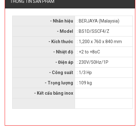
THÔNG TIN SẢN PHẨM
- Nhãn hiệu
: BERJAYA (Malaysia)
- Model
: BS1D/SSCF4/Z
- Kích thước
: 1,200 x 760 x 840 mm
- Nhiệt độ
: +2 to +8oC
- Điện áp
: 230V/50Hz/1P
- Công suất
: 1/3 Hp
- Trọng lượng
: 109 kg
- Kết cấu bằng inox