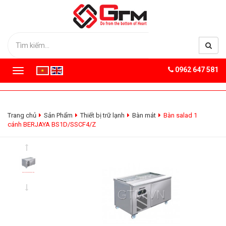
0962 647 581
T
o
g
g
l
Trang chủ
Sản Phẩm
Thiết bị trữ lạnh
Bàn mát
Bàn salad 1
e
cánh BERJAYA BS1D/SSCF4/Z
n
a
v
i
g
a
t
i
o
n