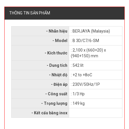
THÔNG TIN SẢN PHẨM
- Nhãn hiệu
: BERJAYA (Malaysia)
- Model
: B 3D/C7/6-SM
: 2,100 x (660+20) x
- Kích thước
(940+150) mm
- Dung tích
: 542 lít
- Nhiệt độ
: +2 to +8oC
- Điện áp
: 230V/50Hz/1P
- Công suất
: 1/3 Hp
- Trọng lượng
: 149 kg
- Kết cấu bằng inox