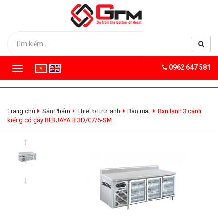
0962 647 581
T
o
g
g
l
Trang chủ
Sản Phẩm
Thiết bị trữ lạnh
Bàn mát
Bàn lạnh 3 cánh
e
kiếng có gáy BERJAYA B 3D/C7/6-SM
n
a
v
i
g
a
t
i
o
n