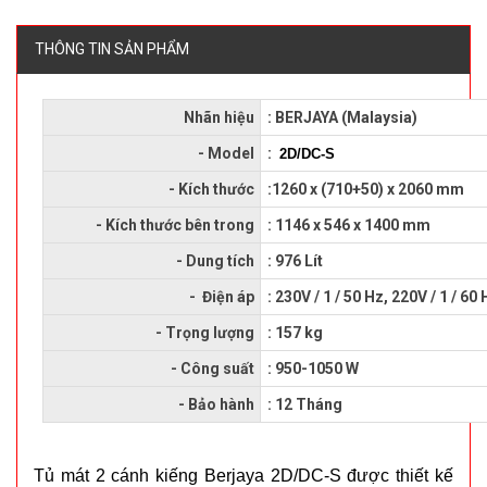
THÔNG TIN SẢN PHẨM
Nhãn hiệu
: BERJAYA (Malaysia)
- Model
:
2D/DC-S
- Kích thước
:1260 x (710+50) x 2060 mm
- Kích thước bên trong
:
1146 x 546 x 1400 mm
- Dung tích
:
976 Lít
- Điện áp
: 230V / 1 / 50 Hz, 220V / 1 / 60
- Trọng lượng
:
157 kg
- Công suất
:
950-1050 W
- Bảo hành
: 12 Tháng
Tủ mát 2 cánh kiếng Berjaya 2D/DC-S được thiết kế