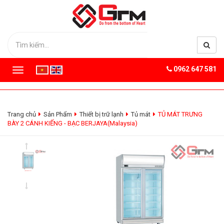
0962 647 581
T
o
g
g
l
Trang chủ
Sản Phẩm
Thiết bị trữ lạnh
Tủ mát
TỦ MÁT TRƯNG
e
BÀY 2 CÁNH KIẾNG - BẠC BERJAYA(Malaysia)
n
a
v
i
g
a
t
i
o
n