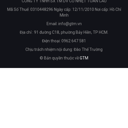
CÔNG TY TNHH SX TM DV CƠ NHIỆT TOÀN CẦU
Mã Số Thuế: 0310448296 Ngày cấp: 12/11/2010 Nơi cấp: Hồ Chí
Minh
Email:
info@gtm.vn
Địa chỉ : 91 đường C18, phường Bảy Hiền, TP HCM.
Điện thoại: 0962 647 581
Chịu trách nhiệm nội dung: Đào Thế Trường
© Bản quyền thuộc về
GTM