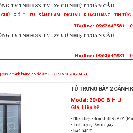
 CHỦ
GIỚI THIỆU
SẢN PHẨM
DỊCH VỤ
KHÁCH HÀNG
TIN TỨC
g bày 2 cánh kiếng có độ ẩm BERJAYA 2D/DC-B-H-J
TỦ TRƯNG BÀY 2 CÁNH K
Model: 2D/DC-B-H-J
Giá: Liên hệ
- Nhãn hiệu/Brand: BERJAYA (Ma
- Tình trạng: Xem ngay
- Bảo hành: