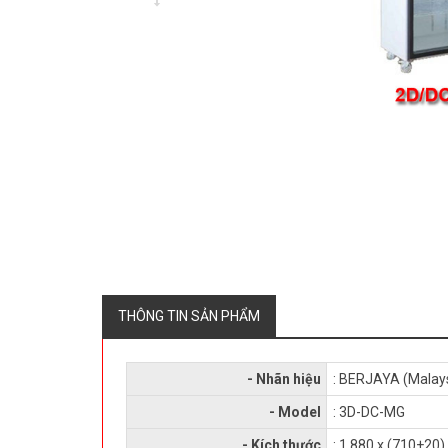
THÔNG TIN SẢN PHẨM
- Nhãn hiệu
: BERJAYA (Malay
- Model
: 3D-DC-MG
- Kích thước
: 1,880 x (710+20