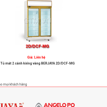
Giá: Liên hệ
Tủ mát 2 cánh kiếng vàng BERJAYA 2D/DCF-MG
Tủ mát 3
ho mọi khách hàng