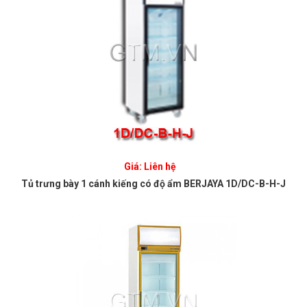
Giá: Liên hệ
Tủ trưng bày 1 cánh kiếng có độ ẩm BERJAYA 1D/DC-B-H-J