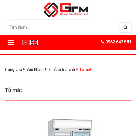
0962 647 581
T
o
g
g
l
Trang chủ
Sản Phẩm
Thiết bị trữ lạnh
Tủ mát
e
n
a
Tủ mát
v
i
g
a
t
i
o
n