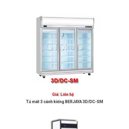
Giá: Liên hệ
Tủ mát 3 cánh kiếng BERJAYA 3D/DC-SM