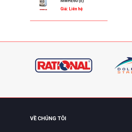
MWHE60 (E)
Giá: Liên hệ
VỀ CHÚNG TÔI