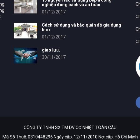
13 nguyên tắc sử dụng bếp á công
ung
Ch
nghiệp đúng cách và an toàn
ông
01/12/2017
p
Ch
Cách sử dụng và bảo quản đồ gia dụng
Ch
Inox
01/12/2017
Ch
giao lưu.
30/11/2017
CÔNG TY TNHH SX TM DV CƠ NHIỆT TOÀN CẦU
Mã Số Thuế: 0310448296 Ngày cấp: 12/11/2010 Nơi cấp: Hồ Chí Minh