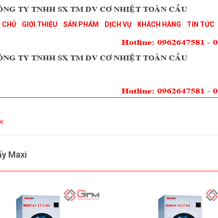
 CHỦ
GIỚI THIỆU
SẢN PHẨM
DỊCH VỤ
KHÁCH HÀNG
TIN TỨC
xi
ấy Maxi