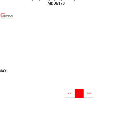
MDDE170
MAXI
<<
1
>>