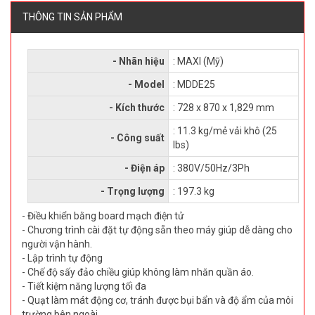
THÔNG TIN SẢN PHẨM
- Nhãn hiệu
: MAXI (Mỹ)
- Model
: MDDE25
- Kích thước
: 728 x 870 x 1,829 mm
: 11.3 kg/mẻ vải khô (25
- Công suất
lbs)
- Điện áp
: 380V/50Hz/3Ph
- Trọng lượng
: 197.3 kg
- Điều khiển bằng board mạch điện tử
- Chương trình cài đặt tự động sẵn theo máy giúp dễ dàng cho
người vận hành.
- Lập trình tự động
- Chế độ sấy đảo chiều giúp không làm nhăn quần áo.
- Tiết kiệm năng lượng tối đa
- Quạt làm mát động cơ, tránh được bụi bẩn và độ ẩm của môi
trường bên ngoài.