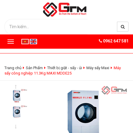
0962 647 581
T
o
g
g
l
Trang chủ
Sản Phẩm
Thiết bị giặt - sấy - ủi
Máy sấy Maxi
Máy
e
sấy công nghiệp 11.3Kg MAXI MDDE25
n
a
v
i
g
a
t
i
o
n