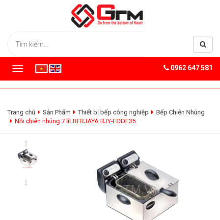
0962 647 581
T
o
g
g
l
Trang chủ
Sản Phẩm
Thiết bị bếp công nghiệp
Bếp Chiên Nhúng
e
Nồi chiên nhúng 7 lít BERJAYA BJY-EDDF35
n
a
v
i
g
a
t
i
o
n