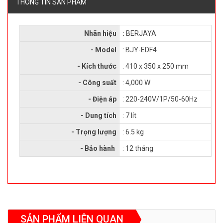
THÔNG TIN SẢN PHẨM
Nhãn hiệu
:
BERJAYA
- Model
: BJY-EDF4
- Kích thước
: 410 x 350 x 250 mm
- Công suất
: 4,000 W
- Điện áp
: 220-240V/1P/50-60Hz
- Dung tích
: 7 lít
- Trọng lượng
: 6.5 kg
- Bảo hành
: 12 tháng
SẢN PHẨM LIÊN QUAN