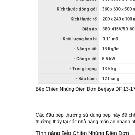
- Kích thước đóng gói
:
360 x 630 x 500
- Kích thước rổ
: 200 x 240 x 100
- Điện áp
: 380-415V/50-6
- Khối lượng bao bì
: 0.11 m3
- Năng suất
: 18
Kg/hr
- Công suất
:
5.5 kW
- Trọng lượng
: 13.5
kg
- Bảo hành
:
12 tháng
Bếp Chiên Nhúng Điện Đơn Berjaya DF 13-17 l
Các đầu bếp thường sử dụng bếp này để chế 
thường thấy tại các nhà hàng món ăn nhanh 
Tính năng Bếp Chiên Nhúng Điện Đơn