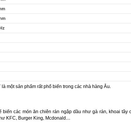
 mm
 mm
0Hz
à một sản phẩm rất phổ biến trong các nhà hàng Âu.
biến các món ăn chiên rán ngập dầu như gà rán, khoai tây ch
như KFC, Burger King, Mcdonald…