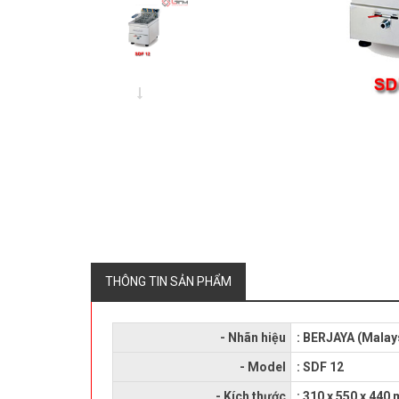
THÔNG TIN SẢN PHẨM
- Nhãn hiệu
: BERJAYA (Malay
- Model
: SDF 12
- Kích thước
: 310 x 550 x 440