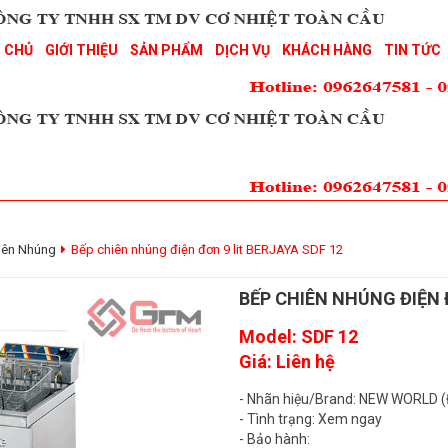
 CHỦ
GIỚI THIỆU
SẢN PHẨM
DỊCH VỤ
KHÁCH HÀNG
TIN TỨC
iên Nhúng
Bếp chiên nhúng điện đơn 9 lit BERJAYA SDF 12
BẾP CHIÊN NHÚNG ĐIỆN 
Model: SDF 12
Giá: Liên hệ
- Nhãn hiệu/Brand: NEW WORLD (
- Tình trạng: Xem ngay
- Bảo hành: