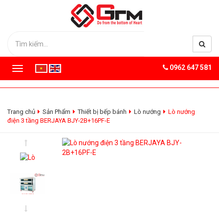
0962 647 581
T
o
g
g
l
Trang chủ
Sản Phẩm
Thiết bị bếp bánh
Lò nướng
Lò nướng
e
điện 3 tầng BERJAYA BJY-2B+16PF-E
n
a
v
i
g
a
t
i
o
n