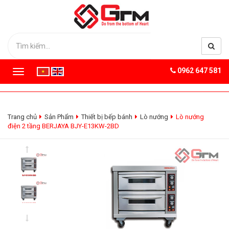
0962 647 581
T
o
g
g
l
Trang chủ
Sản Phẩm
Thiết bị bếp bánh
Lò nướng
Lò nướng
e
điện 2 tầng BERJAYA BJY-E13KW-2BD
n
a
v
i
g
a
t
i
o
n