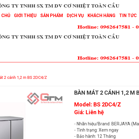
 CHỦ
GIỚI THIỆU
SẢN PHẨM
DỊCH VỤ
KHÁCH HÀNG
TIN TỨC
át 2 cánh 1,2 m BS 2DC4/Z
BÀN MÁT 2 CÁNH 1,2 M 
Model: BS 2DC4/Z
Giá: Liên hệ
- Nhãn hiệu/Brand: BERJAYA (Ma
- Tình trạng: Xem ngay
- Bảo hành: 12 Tháng