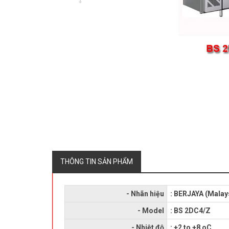
THÔNG TIN SẢN PHẨM
- Nhãn hiệu
: BERJAYA (Malay
- Model
: BS 2DC4/Z
- Nhiệt độ
: +2 to +8 oC