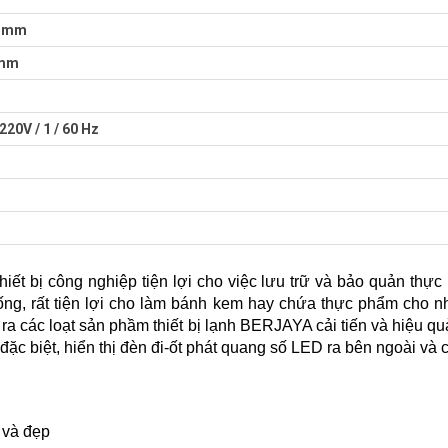
0 mm
 mm
 220V / 1 / 60 Hz
ết bị công nghiệp tiện lợi cho việc lưu trữ và bảo quản thự
ống, rất tiện lợi cho làm bánh kem hay chứa thực phẩm cho n
o ra các loạt sản phầm thiết bị lạnh BERJAYA cải tiến và hiệu q
 đặc biệt, hiển thị đèn đi-ốt phát quang số LED ra bên ngoài và 
 và đẹp