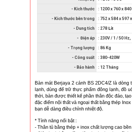
- Kích thước
: 1200 x 760 x 84
- Kích thước bên trong
:
752 x 584 x 597
- Dung tích
: 278
Lít
- Điện áp
: 230V / 1 / 50 Hz,
- Trọng lượng
: 86 Kg
- Công suất
: 380-420W
- Bảo hành
: 12 Tháng
Bàn mát Berjaya 2 cánh BS 2DC4/Z là dòng thi
lạnh, dùng để trữ thực phẩm đông lạnh, đồ u
thời, bàn được thiết kế phần thân độc đáo, tạ
đặc điểm nội thất và ngoại thất bằng thép Inox
bạn dễ dàng điều chỉnh nhiệt độ.
* Tính năng nổi bật :
- Thân tủ bằng thép + inox chất lượng cao bền