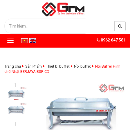
0962 647 581
T
o
g
g
l
Trang chủ
Sản Phẩm
Thiết bị buffet
Nồi buffet
Nồi Buffer Hình
e
chữ Nhật BERJAYA BSP-CD
n
a
v
i
g
a
t
i
o
n