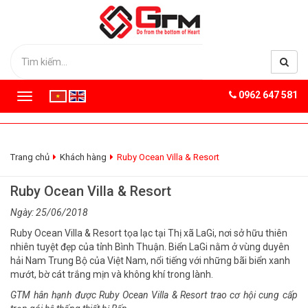
0962 647 581
T
o
g
g
l
Trang chủ
Khách hàng
Ruby Ocean Villa & Resort
e
n
Ruby Ocean Villa & Resort
a
v
Ngày: 25/06/2018
i
Ruby Ocean Villa & Resort tọa lạc tại Thị xã LaGi, nơi sở hữu thiên
g
nhiên tuyệt đẹp của tỉnh Bình Thuận. Biển LaGi nằm ở vùng duyên
a
hải Nam Trung Bộ của Việt Nam, nổi tiếng với những bãi biển xanh
t
mướt, bờ cát trắng mịn và không khí trong lành.
i
o
GTM hâ
n hạnh được Ruby Ocean Villa & Resort trao cơ hội cung cấp
n